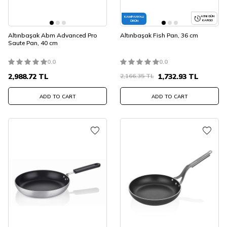
AYNI GÜN
KAMPANYALI
KARGO
ÜRÜN
Altınbaşak Abm Advanced Pro
Altınbaşak Fish Pan, 36 cm
Saute Pan, 40 cm
0.0
0.0
2,988.72
TL
2,166.35
TL
1,732.93
TL
ADD TO CART
ADD TO CART