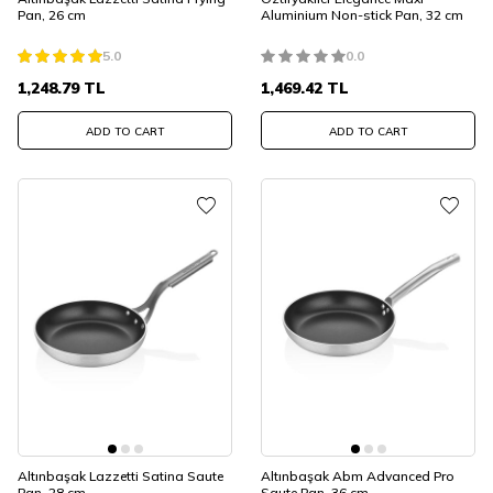
Pan, 26 cm
Aluminium Non-stick Pan, 32 cm
5.0
0.0
1,248.79
TL
1,469.42
TL
ADD TO CART
ADD TO CART
Altınbaşak Lazzetti Satina Saute
Altınbaşak Abm Advanced Pro
Pan, 28 cm
Saute Pan, 36 cm