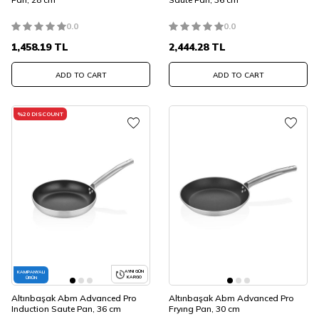
0.0
0.0
1,458.19
TL
2,444.28
TL
ADD TO CART
ADD TO CART
%
20
DISCOUNT
AYNI GÜN
KAMPANYALI
KARGO
ÜRÜN
Altınbaşak Abm Advanced Pro
Altınbaşak Abm Advanced Pro
Induction Saute Pan, 36 cm
Fryıng Pan, 30 cm