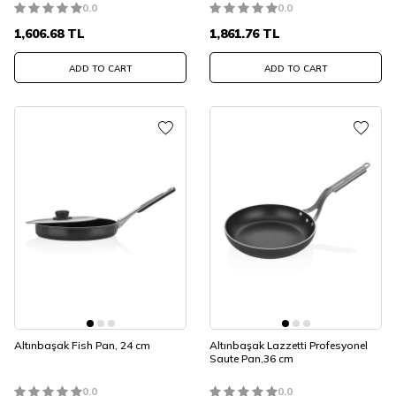
0.0
0.0
1,606.68
TL
1,861.76
TL
ADD TO CART
ADD TO CART
Altınbaşak Fish Pan, 24 cm
Altınbaşak Lazzetti Profesyonel
Saute Pan,36 cm
0.0
0.0