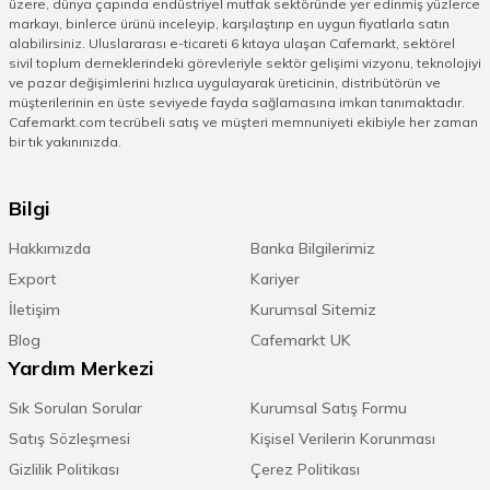
üzere, dünya çapında endüstriyel mutfak sektöründe yer edinmiş yüzlerce
markayı, binlerce ürünü inceleyip, karşılaştırıp en uygun fiyatlarla satın
alabilirsiniz. Uluslararası e-ticareti 6 kıtaya ulaşan Cafemarkt, sektörel
sivil toplum derneklerindeki görevleriyle sektör gelişimi vizyonu, teknolojiyi
ve pazar değişimlerini hızlıca uygulayarak üreticinin, distribütörün ve
müşterilerinin en üste seviyede fayda sağlamasına imkan tanımaktadır.
Cafemarkt.com tecrübeli satış ve müşteri memnuniyeti ekibiyle her zaman
bir tık yakınınızda.
Bilgi
Hakkımızda
Banka Bilgilerimiz
Export
Kariyer
İletişim
Kurumsal Sitemiz
Blog
Cafemarkt UK
Yardım Merkezi
Sık Sorulan Sorular
Kurumsal Satış Formu
Satış Sözleşmesi
Kişisel Verilerin Korunması
Gizlilik Politikası
Çerez Politikası