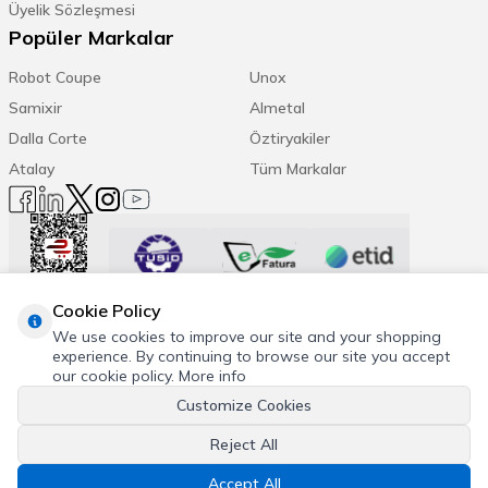
Üyelik Sözleşmesi
Popüler Markalar
Robot Coupe
Unox
Samixir
Almetal
Dalla Corte
Öztiryakiler
Atalay
Tüm Markalar
Cookie Policy
Trend Etiketler:
We use cookies to improve our site and your shopping
experience. By continuing to browse our site you accept
Espresso Makinesi
Kahve Öğütücü
Daha Fazla
our cookie policy.
More info
Customize Cookies
Reject All
© 2026 Cafemarkt, Tüm hakları saklıdır
Accept All