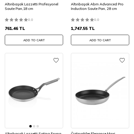
Altınbaşak Lazzetti Profesyonel
Altınbaşak Abm Advanced Pro
Saute Pan,18 cm
Induction Saute Pan, 28 cm
0.0
0.0
761.46
TL
1,747.55
TL
ADD TO CART
ADD TO CART
Altınbaşak Lazzetti Satina Fryıng
Öztiryakiler Elegance Maxi