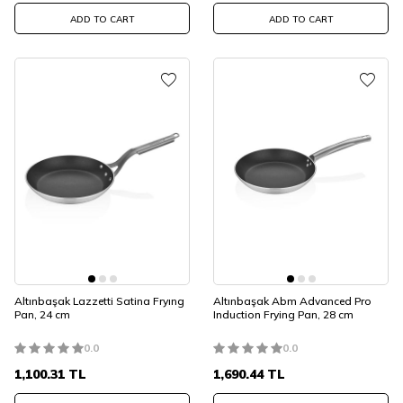
ADD TO CART
ADD TO CART
Altınbaşak Lazzetti Satina Fryıng
Altınbaşak Abm Advanced Pro
Pan, 24 cm
Induction Frying Pan, 28 cm
0.0
0.0
1,100.31
TL
1,690.44
TL