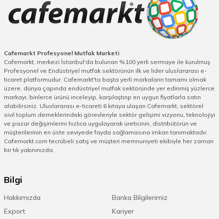
Cafemarkt Profesyonel Mutfak Marketi
Cafemarkt, merkezi İstanbul'da bulunan %100 yerli sermaye ile kurulmuş
Profesyonel ve Endüstriyel mutfak sektörünün ilk ve lider uluslararası e-
ticaret platformudur. Cafemarkt'ta başta yerli markaların tamamı olmak
üzere, dünya çapında endüstriyel mutfak sektöründe yer edinmiş yüzlerce
markayı, binlerce ürünü inceleyip, karşılaştırıp en uygun fiyatlarla satın
alabilirsiniz. Uluslararası e-ticareti 6 kıtaya ulaşan Cafemarkt, sektörel
sivil toplum derneklerindeki görevleriyle sektör gelişimi vizyonu, teknolojiyi
ve pazar değişimlerini hızlıca uygulayarak üreticinin, distribütörün ve
müşterilerinin en üste seviyede fayda sağlamasına imkan tanımaktadır.
Cafemarkt.com tecrübeli satış ve müşteri memnuniyeti ekibiyle her zaman
bir tık yakınınızda.
Bilgi
Hakkımızda
Banka Bilgilerimiz
Export
Kariyer