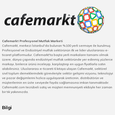
Cafemarkt Profesyonel Mutfak Marketi
Cafemarkt, merkezi İstanbul'da bulunan %100 yerli sermaye ile kurulmuş
Profesyonel ve Endüstriyel mutfak sektörünün ilk ve lider uluslararası e-
ticaret platformudur. Cafemarkt'ta başta yerli markaların tamamı olmak
üzere, dünya çapında endüstriyel mutfak sektöründe yer edinmiş yüzlerce
markayı, binlerce ürünü inceleyip, karşılaştırıp en uygun fiyatlarla satın
alabilirsiniz. Uluslararası e-ticareti 6 kıtaya ulaşan Cafemarkt, sektörel
sivil toplum derneklerindeki görevleriyle sektör gelişimi vizyonu, teknolojiyi
ve pazar değişimlerini hızlıca uygulayarak üreticinin, distribütörün ve
müşterilerinin en üste seviyede fayda sağlamasına imkan tanımaktadır.
Cafemarkt.com tecrübeli satış ve müşteri memnuniyeti ekibiyle her zaman
bir tık yakınınızda.
Bilgi