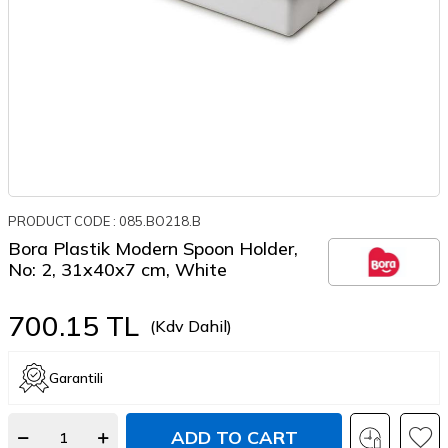
PRODUCT CODE :
085.BO218.B
Bora Plastik Modern Spoon Holder,
No: 2, 31x40x7 cm, White
700.15
TL
(Kdv Dahil)
Garantili
ADD TO CART