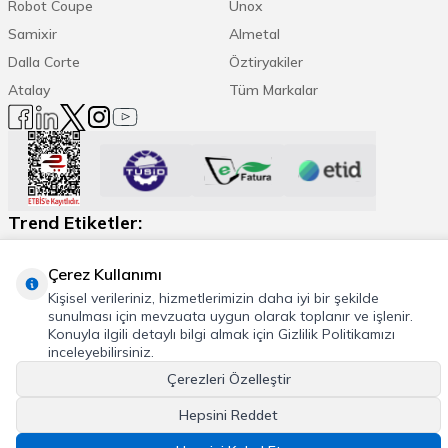
Robot Coupe
Unox
Samixir
Almetal
Dalla Corte
Öztiryakiler
Atalay
Tüm Markalar
Trend Etiketler:
Espresso Makinesi
Kahve Öğütücü
Daha Fazla
Çerez Kullanımı
Kişisel verileriniz, hizmetlerimizin daha iyi bir şekilde
sunulması için mevzuata uygun olarak toplanır ve işlenir.
Konuyla ilgili detaylı bilgi almak için Gizlilik Politikamızı
inceleyebilirsiniz.
© 2026 Cafemarkt, Tüm hakları saklıdır
Çerezleri Özelleştir
T
-Soft
E-Ticaret
Sistemleriyle Hazırlanmıştır.
Hepsini Reddet