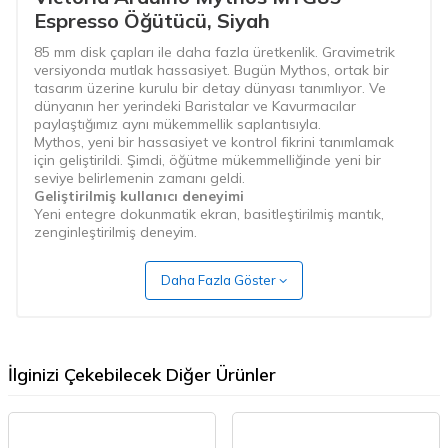
Espresso Öğütücü, Siyah
85 mm disk çapları ile daha fazla üretkenlik. Gravimetrik
versiyonda mutlak hassasiyet. Bugün Mythos, ortak bir
tasarım üzerine kurulu bir detay dünyası tanımlıyor. Ve
dünyanın her yerindeki Baristalar ve Kavurmacılar
paylaştığımız aynı mükemmellik saplantısıyla.
Mythos, yeni bir hassasiyet ve kontrol fikrini tanımlamak
için geliştirildi. Şimdi, öğütme mükemmelliğinde yeni bir
seviye belirlemenin zamanı geldi.
Geliştirilmiş kullanıcı deneyimi
Yeni entegre dokunmatik ekran, basitleştirilmiş mantık,
zenginleştirilmiş deneyim.
Yeni dokunmatik ekran daha da kullanıcı dostudur.
Baristalar ayarları kolayca değiştirebilir, gereken tüm
Daha Fazla Göster
bilgileri okuyabilir ve öğütücü üzerinde tam kontrol
sağlayabilir.
Akıcı, akıllı ve kullanımı kolay programlama mantığı.
Sezgisel programlama mantığı, servisi daha pürüzsüz ve
sorunsuz hale getirerek kahve profesyonellerinin tutarlılık
İlginizi Çekebilecek Diğer Ürünler
ve kaliteye odaklanmasını sağlar.
Mutlak kontrol
Daha kararlı sıcaklık, daha kolay bakım, daha iyi
hassasiyet ve kontrol.
Mükemmel akış ve sıfır atık.