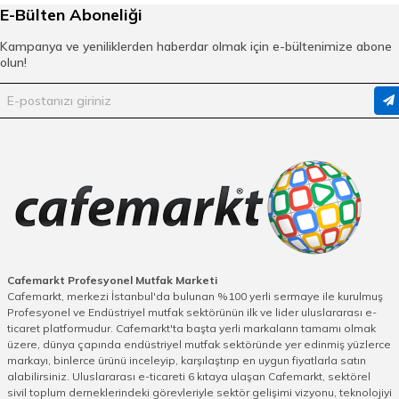
Çekirdek Hazne Kapasitesi: 1,5 kg
E-Bülten Aboneliği
Öğütme Yönetmeliği: Gravimetric
Disk Mesafesi Ayarı: Dahil
Kampanya ve yeniliklerden haberdar olmak için e-bültenimize abone
Motor Koruma Sistemi: Dahil
olun!
Dozaj Türü: Gravimetric
Disk Çapı 85 mm
Öğütme Hızı: 4- 4,5 gr/sn
Dokunmatik Ekran: Dahil
Elektronik Dozaj: Dahil
Programlanabilir Dozajlama Sayısı: 3
Stop&Go: Dahil
Barista Fonksiyonu: Dahil
Toplam Sayaçlar: Dahil
Ağırlıkk: 24,7 kg
Güç: 230 V / 650 W
Cafemarkt Profesyonel Mutfak Marketi
Cafemarkt, merkezi İstanbul'da bulunan %100 yerli sermaye ile kurulmuş
Profesyonel ve Endüstriyel mutfak sektörünün ilk ve lider uluslararası e-
ticaret platformudur. Cafemarkt'ta başta yerli markaların tamamı olmak
üzere, dünya çapında endüstriyel mutfak sektöründe yer edinmiş yüzlerce
markayı, binlerce ürünü inceleyip, karşılaştırıp en uygun fiyatlarla satın
alabilirsiniz. Uluslararası e-ticareti 6 kıtaya ulaşan Cafemarkt, sektörel
sivil toplum derneklerindeki görevleriyle sektör gelişimi vizyonu, teknolojiyi