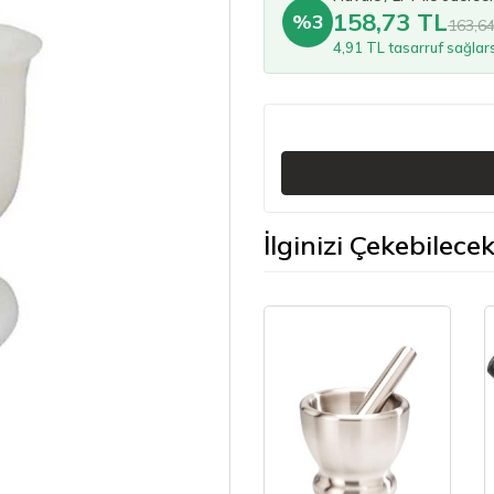
158,73 TL
%3
163,6
4,91 TL tasarruf sağlars
İlginizi Çekebilece