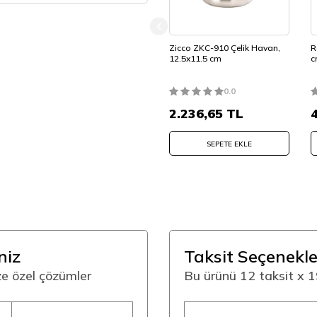
Zicco ZKC-910 Çelik Havan,
R
12.5x11.5 cm
c
0.0
2.236,65
TL
SEPETE EKLE
niz
Taksit Seçenekle
ize özel çözümler
Bu ürünü 12 taksit x 19