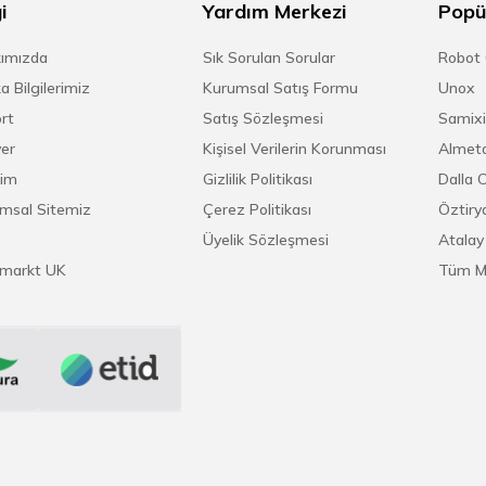
i
Yardım Merkezi
Popü
ımızda
Sık Sorulan Sorular
Robot
a Bilgilerimiz
Kurumsal Satış Formu
Unox
rt
Satış Sözleşmesi
Samixi
yer
Kişisel Verilerin Korunması
Almeta
şim
Gizlilik Politikası
Dalla 
msal Sitemiz
Çerez Politikası
Öztirya
Üyelik Sözleşmesi
Atalay
markt UK
Tüm M