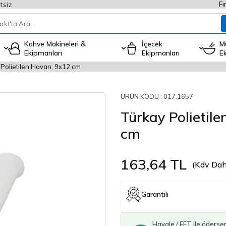
Fı
tsiz
Kahve Makineleri &
İçecek
M
Ekipmanları
Ekipmanları
E
 Polietilen Havan, 9x12 cm
ÜRÜN KODU :
017.1657
Türkay Polietil
cm
163,64
TL
(Kdv Dahi
Garantili
Havale / EFT ile öderse