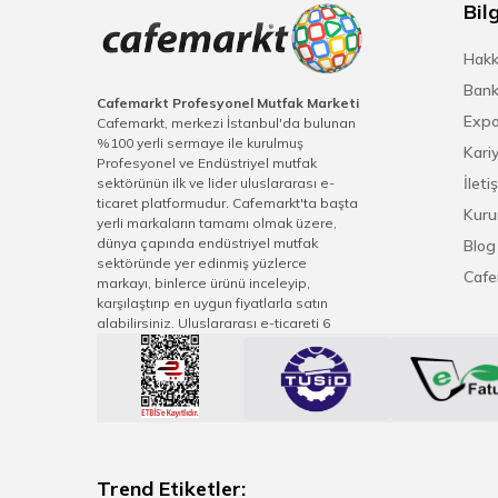
Bilg
Hakk
Bank
Cafemarkt Profesyonel Mutfak Marketi
Expo
Cafemarkt, merkezi İstanbul'da bulunan
%100 yerli sermaye ile kurulmuş
Kari
Profesyonel ve Endüstriyel mutfak
İleti
sektörünün ilk ve lider uluslararası e-
ticaret platformudur. Cafemarkt'ta başta
Kuru
yerli markaların tamamı olmak üzere,
dünya çapında endüstriyel mutfak
Blog
sektöründe yer edinmiş yüzlerce
Cafe
markayı, binlerce ürünü inceleyip,
karşılaştırıp en uygun fiyatlarla satın
alabilirsiniz. Uluslararası e-ticareti 6
kıtaya ulaşan Cafemarkt, sektörel sivil
toplum derneklerindeki görevleriyle
sektör gelişimi vizyonu, teknolojiyi ve
pazar değişimlerini hızlıca uygulayarak
üreticinin, distribütörün ve müşterilerinin
en üste seviyede fayda sağlamasına
imkan tanımaktadır. Cafemarkt.com
tecrübeli satış ve müşteri memnuniyeti
Trend Etiketler: