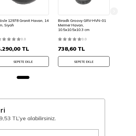
ösle 12978 Granit Havan, 14
Biradlı Groovy GRV-HVN-01
m, Siyah
Mermer Havan,
10.5x10.5x10.3 cm
0.0
0.0
4.290,00
TL
738,60
TL
SEPETE EKLE
SEPETE EKLE
ri
,53 TL’ye alabilirsiniz.