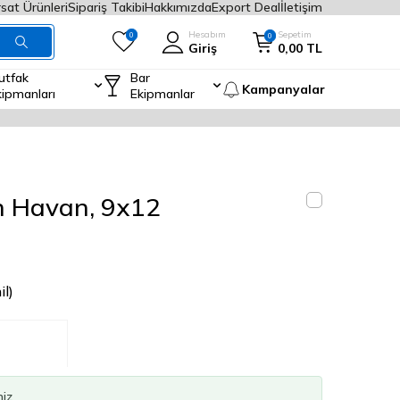
rsat Ürünleri
Sipariş Takibi
Hakkımızda
Export Deal
İletişim
Hesabım
Sepetim
0
0
Giriş
0,00
TL
utfak
Bar
Kampanyalar
kipmanları
Ekipmanlar
en Havan, 9x12
l)
niz