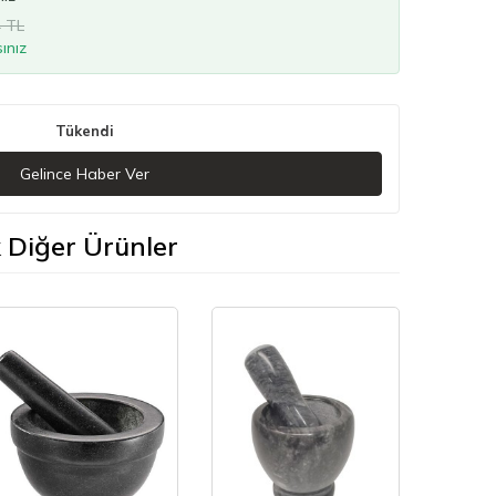
4 TL
ınız
Tükendi
Gelince Haber Ver
k Diğer Ürünler