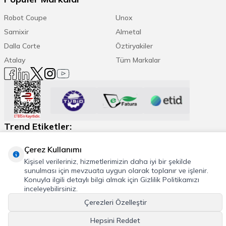
Robot Coupe
Unox
Samixir
Almetal
Dalla Corte
Öztiryakiler
Atalay
Tüm Markalar
Trend Etiketler:
Espresso Makinesi
Kahve Öğütücü
Daha Fazla
Çerez Kullanımı
Kişisel verileriniz, hizmetlerimizin daha iyi bir şekilde
sunulması için mevzuata uygun olarak toplanır ve işlenir.
Konuyla ilgili detaylı bilgi almak için Gizlilik Politikamızı
inceleyebilirsiniz.
© 2026 Cafemarkt, Tüm hakları saklıdır
Çerezleri Özelleştir
T
-Soft
E-Ticaret
Sistemleriyle Hazırlanmıştır.
Hepsini Reddet