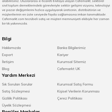
alabilirsiniz. Uluslararası e-ticareti 6 kıtaya ulaşan Cafemarkt, sektörel
sivil toplum derneklerindeki görevleriyle sektör gelişimi vizyonu, teknolojiyi
ve pazar değişimlerini hızlıca uygulayarak üreticinin, distribütörün ve
müşterilerinin en üste seviyede fayda sağlamasına imkan tanımaktadır.
Cafemarkt.com tecrübeli satış ve müşteri memnuniyeti ekibiyle her zaman
bir tık yakınınızda.
Bilgi
Hakkımızda
Banka Bilgilerimiz
Export
Kariyer
İletişim
Kurumsal Sitemiz
Blog
Cafemarkt UK
Yardım Merkezi
Sık Sorulan Sorular
Kurumsal Satış Formu
Satış Sözleşmesi
Kişisel Verilerin Korunması
Gizlilik Politikası
Çerez Politikası
Üyelik Sözleşmesi
Popüler Markalar