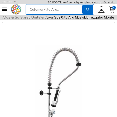
10.000 TL ve üzeri alışverişlerde kargo ücretsiz
TR
TL
0
rı
Duş & Su Sprey Üniteleri
Liva Gaz 073 Ara Musluklu Tezgaha Monte Duş 