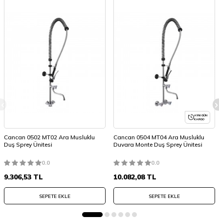
AYNI GÜN
KARGO
Cancan 0502 MT02 Ara Musluklu
Cancan 0504 MT04 Ara Musluklu
Duş Sprey Ünitesi
Duvara Monte Duş Sprey Ünitesi
0.0
0.0
9.306,53
TL
10.082,08
TL
SEPETE EKLE
SEPETE EKLE