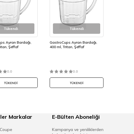
Tükendi
Tükendi
ps Ayran Bardağı,
GastroCups Ayran Bardağı,
itan, Şeffaf
400 ml, Tritan, Şeffaf
0.0
0.0
TÜKENDI
TÜKENDI
ler Markalar
E-Bülten Aboneliği
 Coupe
Kampanya ve yeniliklerden