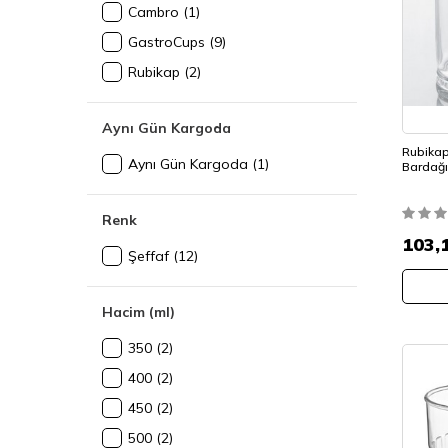
– Kırılmaz Su ve Meşrubat
Cambro
(1)
(160)
Bardakları
GastroCups
(9)
– Kırılmaz Sürahiler
(6)
Rubikap
(2)
– Kırılmaz Şampanya Kadehleri
(13)
– Kırılmaz Şarap Kadehleri
(35)
Aynı Gün Kargoda
– Kırılmaz Viski Bardakları
(5)
Rubikap
Aynı Gün Kargoda
(1)
Bardağı
Renk
103,
Şeffaf
(12)
Hacim (ml)
350
(2)
400
(2)
450
(2)
500
(2)