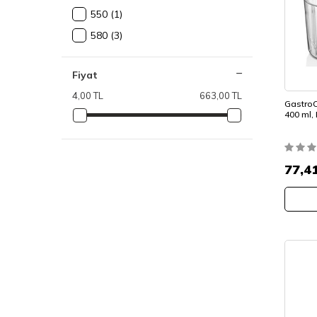
550
(1)
580
(3)
Fiyat
4,00 TL
663,00 TL
GastroC
400 ml, 
77,4