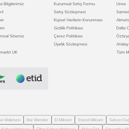
a Bilgilerimiz
Kurumsal Satış Formu
Unox
rt
Satış Sözleşmesi
Samixi
yer
Kişisel Verilerin Korunması
Almeta
şim
Gizlilik Politikası
Dalla 
msal Sitemiz
Çerez Politikası
Öztirya
Üyelik Sözleşmesi
Atalay
markt UK
Tüm M
ve Makinesi
Bar Blender
El Mikseri
Stand Mikseri
Sebze Doğ
Kahve Makinesi
Filtre Kahve Makinesi
Moka Pot
Smoothie Ma