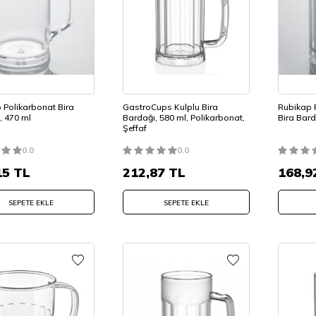
 Polikarbonat Bira
GastroCups Kulplu Bira
Rubikap 
, 470 ml
Bardağı, 580 ml, Polikarbonat,
Bira Bard
Şeffaf
0.0
0.0
15
TL
212,87
TL
168,9
SEPETE EKLE
SEPETE EKLE