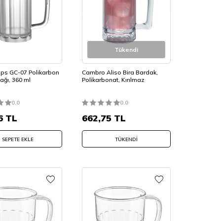
Tükendi
ps GC-07 Polikarbon
Cambro Aliso Bira Bardak,
ağı, 360 ml
Polikarbonat, Kırılmaz
0.0
0.0
6
TL
662,75
TL
SEPETE EKLE
TÜKENDI