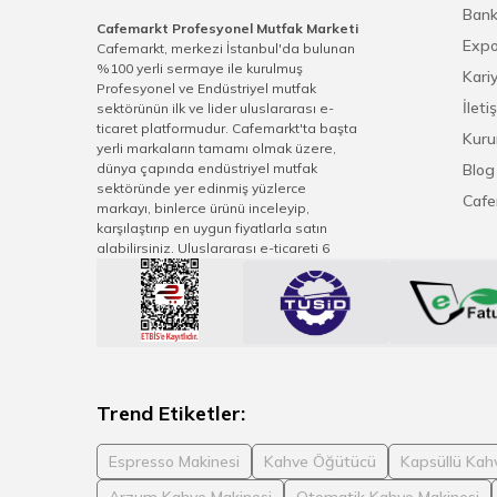
Bank
Cafemarkt Profesyonel Mutfak Marketi
Expo
Cafemarkt, merkezi İstanbul'da bulunan
%100 yerli sermaye ile kurulmuş
Kari
Profesyonel ve Endüstriyel mutfak
İleti
sektörünün ilk ve lider uluslararası e-
ticaret platformudur. Cafemarkt'ta başta
Kuru
yerli markaların tamamı olmak üzere,
dünya çapında endüstriyel mutfak
Blog
sektöründe yer edinmiş yüzlerce
Cafe
markayı, binlerce ürünü inceleyip,
karşılaştırıp en uygun fiyatlarla satın
alabilirsiniz. Uluslararası e-ticareti 6
kıtaya ulaşan Cafemarkt, sektörel sivil
toplum derneklerindeki görevleriyle
sektör gelişimi vizyonu, teknolojiyi ve
pazar değişimlerini hızlıca uygulayarak
üreticinin, distribütörün ve müşterilerinin
en üste seviyede fayda sağlamasına
imkan tanımaktadır. Cafemarkt.com
tecrübeli satış ve müşteri memnuniyeti
Trend Etiketler:
ekibiyle her zaman bir tık yakınınızda.
Espresso Makinesi
Kahve Öğütücü
Kapsüllü Kah
Arzum Kahve Makinesi
Otomatik Kahve Makinesi