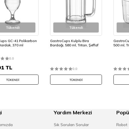
Tükendi
Tükendi
ups GC-41 Polikarbon
GastroCups Kulplu Bira
GastroCu
Bardak, 370 ml
Bardağı, 580 ml, Tritan, Şeffaf
500 ml, Tr
0.0
01
TL
0.0
TÜKENDI
TÜKENDI
i
Yardım Merkezi
Popü
ımızda
Sık Sorulan Sorular
Robot