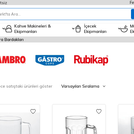
Fı
tsiz
Kahve Makineleri &
İçecek
M
Ekipmanları
Ekipmanları
E
ra Bardakları
e satıştaki ürünleri göster