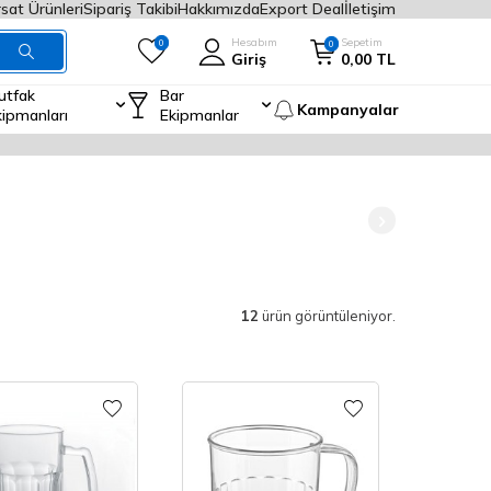
rsat Ürünleri
Sipariş Takibi
Hakkımızda
Export Deal
İletişim
Hesabım
Sepetim
0
0
Giriş
0,00
TL
utfak
Bar
Kampanyalar
kipmanları
Ekipmanlar
12
ürün görüntüleniyor.