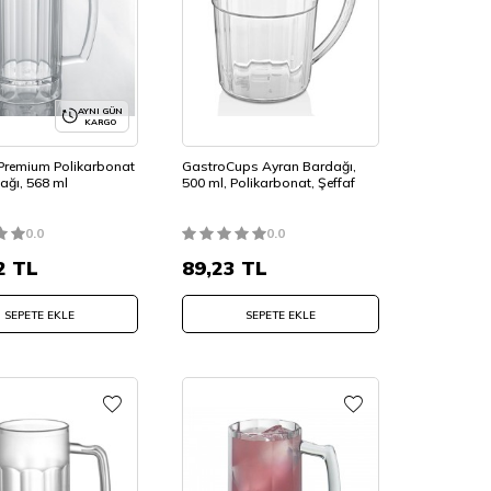
AYNI GÜN
KARGO
Premium Polikarbonat
GastroCups Ayran Bardağı,
ağı, 568 ml
500 ml, Polikarbonat, Şeffaf
0.0
0.0
2
TL
89,23
TL
SEPETE EKLE
SEPETE EKLE