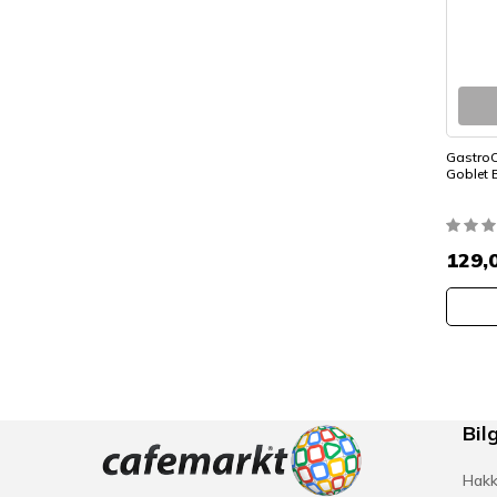
GastroC
Goblet 
129,
Bilg
Hakk