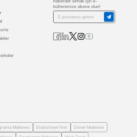
haberdar olmak için e-
bültenimize abone olun!
r
l
Corte
kiler
arkalar
rama Makinesi
Endüstriyel Fırın
Döner Makinesi
kinesi
Dondurma Makinesi
Wok Tava