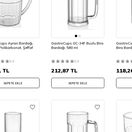
ups Ayran Bardağı,
GastroCups GC-34F Buzlu Bira
GastroCu
Polikarbonat, Şeffaf
Bardağı, 580 ml
Bira Bard
0.0
0.0
1
TL
212,87
TL
118,2
SEPETE EKLE
SEPETE EKLE