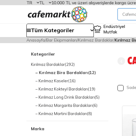
TR
TL
10.000 TL ve üzeri alışverişlerde kargo ücre
Endüstriyel
Tüm Kategoriler
Mutfak
Anasayfa
Bar Ekipmanları
Kırılmaz Bardaklar
Kırılmaz Bi
Kategoriler
Kırılmaz Bardaklar
(292)
– Kırılmaz Bira Bardakları
(12)
– Kırılmaz Kaseler
(16)
Sadec
– Kırılmaz Kokteyl Bardakları
(19)
– Kırılmaz Long Drink Bardakları
(5)
– Kırılmaz Margarita Bardakları
(6)
– Kırılmaz Martini Bardakları
(8)
– Kırılmaz Rakı Bardakları
(5)
Marka
– Kırılmaz Shot Bardakları
(10)