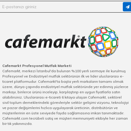
Cafemarkt Profesyonel Mutfak Marketi
Cafemarkt, merkezi İstanbul'da bulunan %100 yerli sermaye ile kurulmuş
Profesyonel ve Endüstriyel mutfak sektörünün ilk ve lider uluslararası e-
ticaret platformudur. Cafemarkt'ta başta yerli markaların tamamı olmak
üzere, dünya çapında endüstriyel mutfak sektöründe yer edinmiş yüzlerce
markayı, binlerce ürünü inceleyip, karşılaştırıp en uygun fiyatlarla satın
alabilirsiniz. Uluslararası e-ticareti 6 kıtaya ulaşan Cafemarkt, sektörel
sivil toplum derneklerindeki görevleriyle sektör gelişimi vizyonu, teknolojiyi
ve pazar değişimlerini hızlıca uygulayarak üreticinin, distribütörün ve
müşterilerinin en üste seviyede fayda sağlamasına imkan tanımaktadır.
Cafemarkt.com tecrübeli satış ve müşteri memnuniyeti ekibiyle her zaman
bir tık yakınınızda.