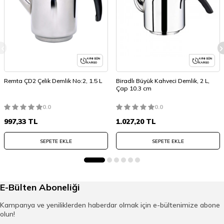
AYNI GÜN
AYNI GÜN
KARGO
KARGO
Remta ÇD2 Çelik Demlik No:2, 1.5 L
Biradlı Büyük Kahveci Demlik, 2 L,
Çap 10.3 cm
0.0
0.0
997,33
TL
1.027,20
TL
SEPETE EKLE
SEPETE EKLE
E-Bülten Aboneliği
Kampanya ve yeniliklerden haberdar olmak için e-bültenimize abone
olun!