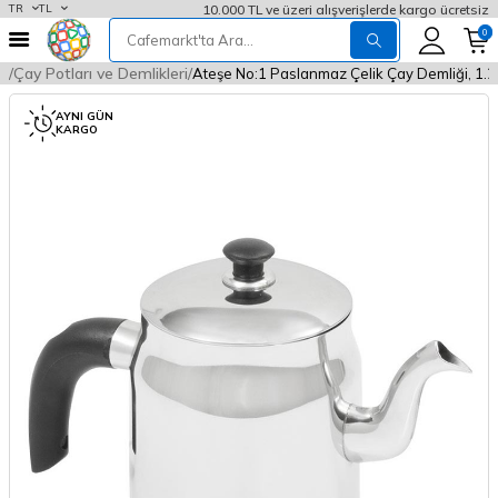
10.000 TL ve üzeri alışverişlerde kargo ücretsiz
TR
TL
0
rı
Çay Potları ve Demlikleri
Ateşe No:1 Paslanmaz Çelik Çay Demliği, 1.2
AYNI GÜN
KARGO